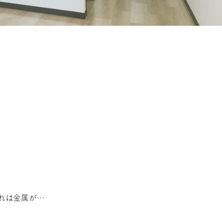
銀歯を入れてからずいぶん経つのに、鏡を見ると歯茎の際が黒っぽい。そんな経験はないでしょうか。これは金属が唾液に触れ続けて起こる変化で、体質によっては金属アレルギーにつながることもあります。 一方「セラミック」には、体との相性の良さを示す生体親和性という性質があります。組織になじみやすく、拒否反応や炎症を起こしにくいという意味です。原因不明の肌荒れに長年悩む方にも関係がある話かもしれません。なぜ今の状態が起きているのか、順を追ってお話しします。 銀歯の金属溶出とセラミックの生体親和性を分けるメカニズム 唾液環境が溶出を進める仕組み 銀歯の材料は金銀パラジウム合金など複数の金属を混ぜ合わせたものです。 唾液に触れ続けると表面から少しずつ金属イオンが溶け出します。これを金属の溶出と言います。溶け出す速さは一定ではなく、酸性の強い飲食物をよく摂る方や唾液の性質でも変わり、装着からの年数が長いほど進みやすくなります。 異なる金属同士が接触すると起こる反応 銀歯とほかの金属の被せ物、部分入れ歯の金属部分が触れ合うと、唾液を介してわずかな電流が生まれることがあります。いわゆるガルバニック電流で、異なる金属同士の接触で腐食が進みやすくなります。 溶け出したイオンが歯茎の組織に入り込むと、境目が黒っぽく変色して見えてきます。セラミックは金属を含まない素材のため、こうした反応は起こり得ません。 金属アレルギーの発症とセラミックの生体親和性が注目される理由 免疫が金属を異物と認識する仕組み 金属アレルギーは、金属イオンと体内のタンパク質が結びついてできた物質を免疫細胞が異物とみなすことから始まります。これは遅延型アレルギーという反応で、金属に触れてから数時間、時には数日たって症状が出るのがやっかいなところです。 少しずつ金属に触れ続けるうちに免疫が反応しやすくなる、この状態を感作と言います。 何年も問題がなかった銀歯で急に症状が出る理由 では、なぜ長年トラブルのなかった銀歯が、ある日突然反応を起こすのでしょうか。感作が成立するには一定の期間と量が必要で、装着から10年、20年たって初めて症状が出る方も珍しくありません。 ニッケルやパラジウムは特に感作を起こしやすい金属で、一度成立するとごく微量でも反応が起こるため、原因に気づきにくいのです。 放置した場合に現れる全身症状とセラミックの生体親和性の予防的な意味について 手のひらや足の裏に湿疹が出るケース 金属アレルギーの症状は口の中だけにとどまりません。体内に取り込まれた金属イオンは血流に乗って全身をめぐり、離れた皮膚で炎症を起こすことがあります。 手のひらや足の裏に膿疱が繰り返しできる掌蹠膿疱症も、歯科金属との関連が指摘されている例のひとつです。皮膚科で塗り薬を続けても改善せず、後になって金属が関係していたとわかるケースもあります。 放置期間が長引くほど慢性化しやすい 感作が進んだ状態を放置すると症状は繰り返しやすくなり、治療を始めても改善に時間がかかります。かゆみや湿疹が繰り返し出るという方は、口の中の金属を一度疑ってみてください。原因を取り除かない限り体は反応を続けるため、生体親和性の高い素材への置き換えが体の負担を減らす近道になります。 セラミック治療がもたらす生体親和性のメリットと素材の特徴 セラミックの主成分は酸化アルミニウムや酸化ジルコニウムといった無機化合物で、金属のようにイオン化しにくく、体の組織と反応しにくい構造をしています。 人工関節や人工骨にも同系統のセラミックが使われている点からも、歯科以外の分野で評価されていることが分かります。表面が緻密で汚れや細菌が付着しにくいため、虫歯や歯周病の予防にもつながります。 さびたり変色したりせず色調が安定している点も選ばれる理由でしょう。奥歯向けの強度重視の種類と前歯向けの透明感重視の種類があり、場所に応じて使い分けられます。 当院のセラミックと生体親和性を重視した治療の進め方 当院では、金属アレルギーが心配な方や銀歯の変色が気になる方に、問診で既往歴や全身の症状、アレルギーの有無を丁寧にお伺いするところから始めます。 レントゲンやCTで状態を確認し、ご納得いただけるまで説明したうえで、セラミックへの置き換えをご提案しています。ジルコニアやオールセラミックなど種類によって強度や透明感が異なるため、噛む力や場所、費用のご希望に合わせて選んでいます。 装着前にはエアフローで着色を落とし、天然歯の色味に合わせます。一度に全部替える必要はなく、気になる部位から少しずつ進めることもできます。生体親和性という言葉は難しく聞こえますが、体に負担の少ない治療を選ぶということです。気になる症状がある方は、ぜひ一度ご相談ください。 お電話はこちらから WEB予約はこちらから