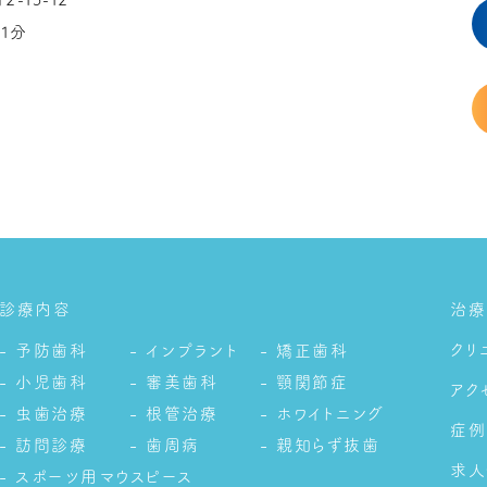
2-15-12
歩
分
1
診療内容
治療
クリ
- 予防歯科
- インプラント
- 矯正歯科
- 小児歯科
- 審美歯科
- 顎関節症
アク
- 虫歯治療
- 根管治療
- ホワイトニング
症例
- 訪問診療
- 歯周病
- 親知らず抜歯
求人
- スポーツ用マウスピース