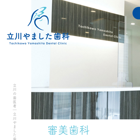
立川の歯医者｜立川やました歯科
審美歯科