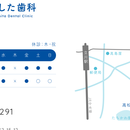
休診：木・祝
水
木
金
土
日
●
×
●
●
●
●
×
●
○
○
291
町