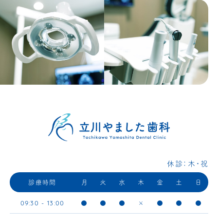
休診：木・祝
診療時間
月
火
水
木
金
土
日
●
●
●
×
●
●
●
09:30 - 13:00